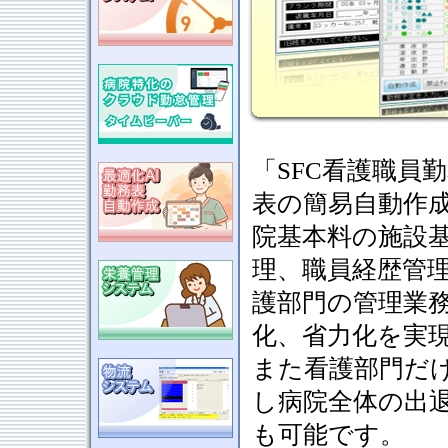
「SFC看護職員
表の簡易自動作
院基本料の施設
理、職員経歴管
護部門の管理業
化、省力化を実
また看護部門だ
し病院全体の出
も可能です。